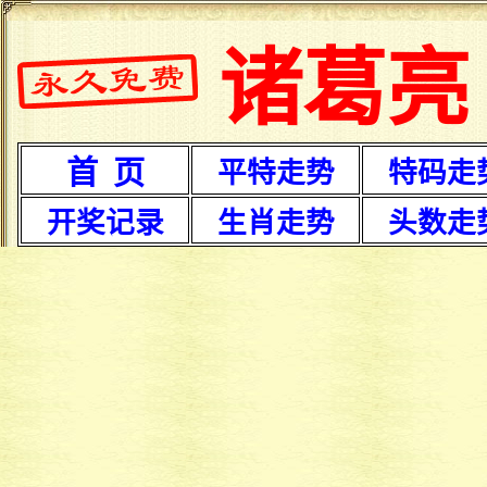
诸葛亮
首 页
平特走势
特码走
开奖记录
生肖走势
头数走